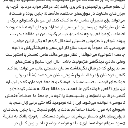
فراوانی دارد، چراکه شناخت عوامل نگهدارندۀ یک نظام جنسیتی، به ویژه اگر
آن نظم مبتنی بر تبعیض و نابرابری باشد (که در اکثر موارد در دنیا، گرچه به
میزان‌های متفاوت در دوران‌های مختلف، متأسفانه چنین بوده و هست)،
می‌تواند برای تغییر آن سامان به ما کمک کند. این عوامل گستره‌ای بزرگ را
شامل سازوکارهای رسمی و غیر‌رسمی، از مجازات و زندان گرفته تا مطرودیت
اجتماعی (چه واقعی و چه نمادین)، دربرمی‌گیرند. من در مقاله‌ای در باب
پیوند شوخی با هژمونی جنسیتی استدلال کردم که یکی از این عوامل
غیررسمی، که عموماً به سبب سازوکار غیررسمی‌ و آمیختگی‌اش با آنچه
جامعه «شوخی» می‌خوانَد از انظار دور می‌مانَد، عامل تمسخر یا استهزاست
وقتی منادیِ دیدگاهی هژمونیک باشد. حال، این استهزا و نقش‌های
ساختاری‌ای که در قبال نگهداشت سامان جنسیتی غالب می‌تواند ایفا کند
گاهی خودشان را در قالب انواع شوخی نشان می‌دهند (مثلاً در برخی
جوک‌های قومیتی جنسیت‌مبنا در فرهنگ و جامعۀ خودمان، که در این‌باره
نیز، برای آگاهی خوانندگان علاقه‌مند، دو مقالۀ جداگانه منتشر کرده‌ام) و
گاهی در قالب ناسزاهای جنسیت‌مبنا یا آنچه در جامعۀ ما اصطلاحاً «فحش
ناموسی» خوانده می‌شود. این را که فرمودید گاه حتی برخی زنان هم، به
شیوه‌ای (به قول حافظ) خلاف‌آمدِ عادت یا پارادوکسیکال، با چنین بحث‌های
نابرابری‌طلبانه‌ای دمساز می‌شوند، می‌شود دست‌کم، به‌ویژه بااتکا به نظریۀ
«سود سهام مردانه‌سالاری»، با دو فرضیه توضیح داد. ریوین کانل در