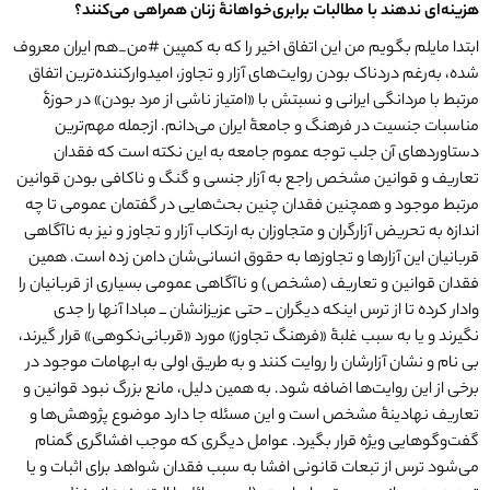
هزینه
ای ندهند با مطالبات برابری
خواهانۀ زنان همراهی می
کنند؟
ابتدا مایلم بگویم من این اتفاق اخیر را که به کمپین #من_هم ایران معروف
شده، به‌رغم دردناک بودن روایت‌های آزار و تجاوز، امیدوارکننده‌ترین اتفاق
مرتبط با مردانگی ایرانی و نسبتش با «امتیاز ناشی ‌از مرد بودن» در حوزۀ
مناسبات جنسیت در فرهنگ و جامعۀ‌ ایران می‌دانم. ازجمله مهم‌ترین
دستاوردهای آن جلب توجه عموم جامعه به این نکته است که فقدان
تعاریف و قوانین مشخص راجع به آزار جنسی و گنگ و ناکافی بودن قوانین
مرتبط موجود و همچنین فقدان چنین بحث‌هایی در گفتمان عمومی تا چه
اندازه به تحریض آزارگران و متجاوزان به ارتکاب آزار و تجاوز و نیز به ناآگاهی
قربانیان این آزارها و تجاوزها به حقوق انسانی‌شان دامن زده است. همین
فقدان قوانین و تعاریف (مشخص) و ناآگاهی عمومی بسیاری از قربانیان را
وادار کرده تا از ترس اینکه دیگران ــ حتی عزیزانشان ــ‌ مبادا آنها را جدی
نگیرند و یا به سبب غلبۀ «فرهنگ تجاوز» مورد «قربانی‌نکوهی» قرار گیرند،
بی نام و نشان آزارشان را روایت کنند و به طریق اولی به ابهامات موجود در
برخی از این روایت‌ها اضافه شود. به همین دلیل، مانع بزرگ نبود قوانین و
تعاریف نهادینۀ مشخص است و این مسئله جا دارد موضوع پژوهش‌ها و
گفت‌وگوهایی ویژه قرار بگیرد. عوامل دیگری که موجب افشاگری گمنام
می‌شود ترس از تبعات قانونی افشا به سبب فقدان شواهد برای اثبات و یا