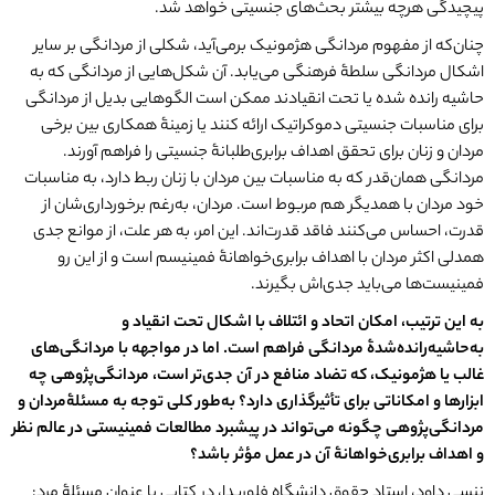
پیچیدگی هرچه بیشتر بحث‌های جنسیتی خواهد شد.
چنان‌که از مفهوم مردانگی هژمونیک برمی‌آید، شکلی از مردانگی بر سایر
اشکال مردانگی سلطۀ فرهنگی می‌یابد. آن شکل‌هایی از مردانگی که به
حاشیه رانده شده یا تحت انقیادند ممکن است الگوهایی بدیل از مردانگی
برای مناسبات جنسیتی دموکراتیک ارائه کنند یا زمینۀ همکاری بین برخی
مردان و زنان برای تحقق اهداف برابری‌طلبانۀ جنسیتی را فراهم آورند.
مردانگی همان‌قدر که به مناسبات بین مردان با زنان ربط دارد، به مناسبات
خود مردان با همدیگر هم مربوط است. مردان، به‌رغم برخورداری‌شان از
قدرت، احساس می‌کنند فاقد قدرت‌اند. این امر، به هر علت، از موانع جدی
همدلی اکثر مردان با اهداف برابری‌خواهانۀ فمینیسم است و از این رو
فمینیست‌ها می‌باید جدی‌اش بگیرند.
به این ترتیب، امکان اتحاد و ائتلاف با اشکال تحت انقیاد و
به
حاشیه
رانده
شدۀ مردانگی فراهم است. اما در مواجهه با مردانگی
های
غالب یا هژمونیک، که تضاد منافع در آن جدی
تر
است،
مردانگی
پژوهی چه
ابزارها و امکاناتی برای تأثیرگذاری دارد؟ به
طور کلی توجه به مسئلۀمردان و
مردانگی
پژوهی چگونه می
تواند در پیشبرد مطالعات فمینیستی در عالم نظر
و اهداف برابری
خواهانۀ آن در عمل مؤثر باشد؟
ننسی داود، استاد حقوق دانشگاه فلوریدا، در کتابی با عنوان مسئلۀ مرد: