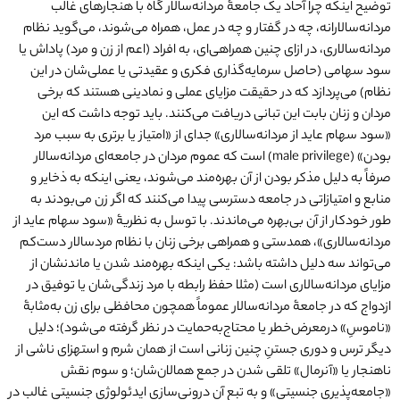
توضیح اینکه چرا آحاد یک جامعۀ مردانه‌سالار گاه با هنجارهای غالب
مردانه‌سالارانه، چه در گفتار و چه در عمل، همراه می‌شوند، می‌گوید نظام
مردانه‌سالاری، در ازای چنین همراهی‌ای، به افراد (اعم از زن و مرد) پاداش یا
سود سهامی (حاصل سرمایه‌گذاری فکری و عقیدتی یا عملی‌شان در این
نظام) می‌پردازد که در حقیقت مزایای عملی و نمادینی هستند که برخی
مردان و زنان بابت این تبانی دریافت می‌کنند. باید توجه داشت که این
«سود سهام عاید از مردانه‌سالاری» جدای از «امتیاز یا برتری به سبب مرد
بودن» (male privilege) است که عموم مردان در جامعه‌ای مردانه‌سالار
صرفاً به دلیل مذکر بودن از آن بهره‌مند می‌شوند، یعنی اینکه به ذخایر و
منابع و امتیازاتی در جامعه دسترسی پیدا می‌کنند که اگر زن می‌بودند به
طور خودکار از آن بی‌بهره می‌ماندند. با توسل به نظریۀ «سود سهام عاید از
مردانه‌سالاری»، همدستی و همراهی برخی زنان با نظام مردسالار دست‌کم
می‌تواند سه دلیل داشته باشد: یکی اینکه بهره‌مند شدن یا ماندنشان از
مزایای مردانه‌سالاری است (مثلا حفظ رابطه با مرد زندگی‌شان یا توفیق در
ازدواج که در جامعۀ مردانه‌سالار عموماً همچون محافظی برای زن به‌مثابۀ
«ناموسِ» در‌معرض‌خطر یا محتاج‌به‌حمایت در نظر گرفته می‌شود)؛ دلیل
دیگر ترس و دوری جستنِ چنین زنانی است از همان شرم و استهزای ناشی از
ناهنجار یا «آنرمال» تلقی شدن در جمع همالان‌شان؛ و سوم نقش
«جامعه‌پذیری جنسیتی» و به تبع آن درونی‌سازی ایدئولوژی جنسیتی غالب در