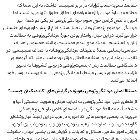
مقاصد تسویه‌حساب‌گرایانه در برابر فمینیسم داشت، به این معنا که
مطالعه دربارۀ مردان را از‌جمله راه‌های احقاق حقوق آنها می‌دانست. اما
امروز، با نضج گرفتن موج سوم مردانگی‌پژوهی در یکی دو دهۀ اخیر،
مردانگی موضوع پژوهش‌هایی تحلیل‌مبنا و فارغ از پیش‌داوری‌های جنسیتی
قرار می‌گیرد. در این میان، وامدار بودن حوزۀ مردانگی‌پژوهی به مطالعات
زنان و فمینیسم، به‌ویژه موج سوم فمینیسم، و البته همسویی اهداف
سیاسی‌ـ‌‌اجتماعی عمدۀ تحقیقات مردانگی‌پژوهانه با اهداف فمینیستی، در
تقویت پیوند این دو زمینۀ مطالعاتی مؤثر بوده است، چنان‌که گروه‌های
دانشگاهی مطالعات زنان/جنسیت‌پژوهی در برخی کشورها به نحوی
فزاینده‌ واحدهای درسی مرتبط با مردانگی‌پژوهی را به فهرست دروس خود
اضافه می‌کنند.
مسئلۀ اصلی مردانگی
پژوهی به
ویژه در گرایش
های آکادمیک آن چیست؟
از منظری کلی، مردانگی‌پژوهی به تجارب مردان و هویت جنسیتی آنها و
مشخصاً به مطالعۀ مردانگی در بافت‌های خاص تاریخی و فرهنگی
می‌پردازد. بعضی موضوعاتی که امروزه در غرب در این زمینۀ میان‌رشته‌ای
کاویده می‌شوند عبارت‌اند از «پسر بودن، پدران و پدر بودن/پدری کردن،
ورزش، امور نظامی، مسائل و تمایلات و گرایش‌های جنسی مردان، خشونت
در مردان، رفاقت‌ها/دوستی‌های صمیمانۀ مردان، مردان در محیط‌های