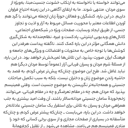
می‌توانند خواسته یا ناخواسته به ارتکاب خشونت جنسیت‌مبنا، به‌ویژه از
سوی مردان، منتهی شوند. ما به ارتقای آگاهی در این زمینه احتیاج فراوان
داریم. در این باره، کنشگران و فعالان حوزۀ زنان ازجمله می‌توانند با گرد ‌هم
آوردن اطلاعات معتبر با محوریت مسائل مربوط به آزار و اذیت و تجاوز
جنسی، از طریق ایجاد وبسایت، صفحات ویژه در شبکه‌های اجتماعی،
کانال‌های ویدیویی اینترنتی، پادکست و غیره، نظام‌مندانه به شکل‌گیری
دانش همگانی مؤثر در این‌ باره کمک کنند. ناگفته پیداست هرقدر این
کوشش‌ها با توجه خاص به محتویات و اقتضائات و ویژگی‌های جامعه و
فرهنگ ایران صورت بپذیرد، این تلاش‌ها ثمربخش‌تر خواهد بود. در این باره،
از مسئلۀ‌ شرم مردان و پسران قربانی آزار (عموماً توسط مردان دیگر) هم
نباید غافل شد. طرح این موضوع، چنان‌که پیش‌تر عرض کردم، به قصد به‌
حاشیه‌ راندنِ موضوع زنان و دختران نیست، بلکه به سبب تکمیل مباحثات
جنسیتی و همه‌جانبه‌تر نگریستن به موضوع جنسیت است. وقتی فمینیسم
بپذیرد که مردان هم، چه در مقام تعرضگر و چه در مقام قربانی، می‌توانند
زخم‌خوردۀ سامان جنسیتیِ مردانه‌سالار باشند، آن‌ وقت امید بیشتری به جلب
همراهیِ مردان و پسران به تلاش برای استقرار یک سامان جنسیتیِ عادلانه‌تر
خواهد داشت. در این‌ باره، می‌بایست ــ چنان‌که پیشتر عرض کردم، و چنان‌که
متأسفانه در بسیاری از صفحات مجازی و از سوی برخی کسانی که خود را
منادی فمینیسم هم می‌نامند، مشاهده می‌شود ــ از تقلیل کج‌فهمانۀ‌