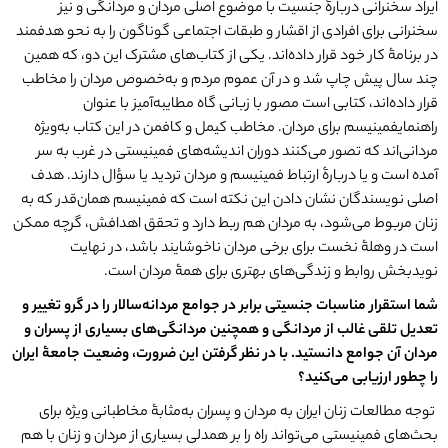
ایراد سخنرانی دربارۀ جنسیت با موضوع اصلی مردان و مردانگی و نیز
سخنرانی برای افرادی از اقشار و طبقات اجتماعی گوناگون را به نحو هدفمند
در برنامۀ کار خود قرار داده‌اند. یکی از کتاب‌های مشترک این دو، که همین
چند سال پیش چاپ شد و در آن عموم مردم و به‌خصوص مردان را مخاطب
قرار داده‌اند، کتابی است مصور با زبانی گاه مطایبه‌آمیز با عنوان
راهنمایفمینیسم برای مردان. مخاطب کیمل و کافمن در این کتاب به‌ویژه
مردانی‌اند که تصور می‌کنند دوران اندیشه‌های فمینیستی در غرب به سر
آمده است و یا دربارۀ ارتباط فمینیسم و مردان تردید یا سؤال دارند. هدف
اصلی نویسندگان نشان دادن این نکته است که فمینیسم همان‌قدر که به
زنان مربوط می‌شود، به مردان هم ربط دارد و تحقق اهدافش، گرچه ممکن
است در وهلۀ نخست برای برخی مردان ناخوشایند باشد، در نهایت
نویدبخش روابط و زندگی‌های بهتری برای همۀ مردان است.
شما استقرار مناسبات جنسیتی برابر در جوامع مردانه
سالار را در گرو تغییر و
تعدیل تلقی غالب از مردانگی و همچنین مردانگی
های بسیاری از پسران و
مردان آن جوامع دانستید. با در نظر گرفتن این ضرورت، وضعیت جامعۀ ایران
را چطور ارزیابی می
کنید؟
توجه مطالعات زنان ایران به مردان و پسران به‌مثابۀ مخاطبانی ویژه برای
بحث‌های فمینیستی می‌تواند راه را بر همدلی بسیاری از مردان و زنان با هم