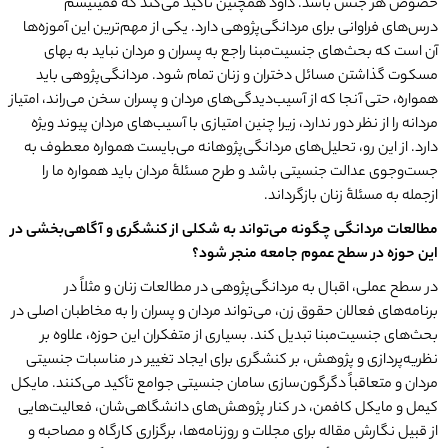
خصوص هر جنس باشد. داود همچنین تأکید می‌کند که فمینیسم
درس‌های فراوانی برای مردانگی‌پژوهی دارد. یکی از مهم‌ترین این آموزه‌ها
آن است که بحث‌های جنسیت‌مبنا راجع به پسران و مردان نباید به بهای
مسکوت گذاشتن مسائل دختران و زنان تمام شود. مردانگی‌پژوهی باید
همواره، حتی آنجا که از آسیب‌دیدگی‌های مردان و پسران سخن می‌راند، امتیاز
مردانه را از نظر دور ندارد، زیرا چنین امتیازی با آسیب‌های مردان پیوند ویژه
دارد. از این‌ رو، تحلیل‌های مردانگی‌پژوهانه می‌بایست همواره معطوف به
جست‌وجوی عدالت جنسیتی باشد و طرح مسئلۀ مردان باید همواره ما را
از‌جمله به مسئلۀ زنان بازگرداند.
مطالعات مردانگی چگونه می
تواند به شکلی از کنشگری و آگاهی
بخشی در
این حوزه در سطح عموم جامعه منجر شود؟
در سطح عملی، اقبال به مردانگی‌پژوهی در مطالعات زنان و مثلاً در
برنامه‌های فعالان حقوق زن، می‌تواند مردان و پسران را به مخاطبان اصلی در
بحث‌های جنسیت‌مبنا تبدیل کند. بسیاری از متفکران این حوزه، علاوه بر
نظریه‌پردازی و پژوهش، بر کنشگری برای ایجاد تغییر در مناسبات جنسیتی
مردان و متعاقباً دگرگون‌سازی سامان جنسیتی جوامع تأکید می‌کنند. مایکل
کیمل و مایکل کافمن، در کنار پژوهش‌های دانشگاهی‌شان، فعالیت‌هایی
از قبیل نگارش مقاله برای مجلات و روزنامه‌ها، برگزاری کارگاه و مصاحبه و