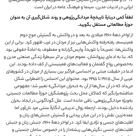
۱۳۹۷) و هم‌اکنون درحال نگارش کتابی با محوریت بازنمود مردانگی‌های
ایرانی در ادبیات مدرن، سینما و فرهنگ عامه در ایران است.
لطفاً کمی دربارۀ تاریخچۀ مردانگی
پژوهی و روند شکل
گیری آن به عنوان
حوزۀ مطالعاتی مستقل بگویید.
از اواخر دهۀ ۱۹۶۰ میلادی به بعد و در واکنش به گسترش موج دوم
فمینیسم، رفته‌رفته واکنش‌هایی نیز از مردان در غرب ظهور کرد. برخی از این
واکنش‌ها، تصریحاً یا تلویحاً، واپس‌گرایانه و معطوف به اعادۀ حقوقی بود
که، بنا به ادعای پیروانشان، عموم مردان بر اثر سیطرۀ زندگی صنعتی مدرن و
به‌خصوص رواج گفتمان و فعالیت‌های فمینیستی از کف داده بودند. این
ادعا در حقیقت مبتنی بر احساسی فراگیر بین بسیاری از مردان در کشورهای
غربی از سال ۱۹۷۵ تا ۱۹۹۵ بود. محتوای این احساس را اضطرابی شکل
می‌داد که در آن سال‌ها از آن به «بحران مردانگی» تعبیر شد؛ مفهومی
مناقشه‌برانگیز که کماکان محل بحث پژوهشگران حوزۀ مطالعات جنسیتی،
به‌ویژه مردانگی‌پژوهی، باقی مانده است. علل گوناگونی در ایجاد بحران
یاد‌شده دخیل بودند، از‌جمله زوال تدریجی انگارۀ سنتی مرد نان‌آور، اما
عمده‌ترین نقش را در این میان پیدایی و گسترش جنبش‌های زنان و
اقلیت‌های جنسی و نژادی ایفا کرد. در اواخر دهۀ ۱۹۶۰، جنبش زنان و جنبش
اقلیت‌های جنسی نگرش‌هایی ریشه‌دار را در خصوص سامان جنسیتی و