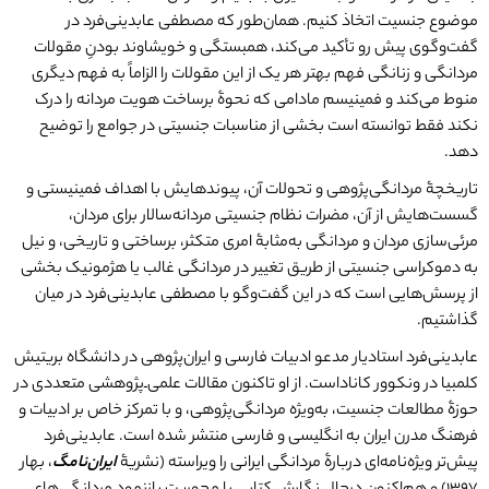
موضوع جنسیت اتخاذ کنیم. همان‌طور که مصطفی عابدینی‌فرد در
گفت‌وگوی پیش رو تأکید می‌کند، همبستگی و خویشاوند بودنِ مقولات
مردانگی و زنانگی فهم بهتر هر یک از این مقولات را الزاماً به فهم دیگری
منوط می‌کند و فمینیسم مادامی که نحوۀ برساخت هویت مردانه را درک
نکند فقط توانسته است بخشی از مناسبات جنسیتی در جوامع را توضیح
دهد.
تاریخچۀ مردانگی‌پژوهی و تحولات آن، پیوندهایش با اهداف فمینیستی و
گسست‌هایش از آن، مضرات نظام جنسیتی مردانه‌سالار برای مردان،
مرئی‌سازی مردان و مردانگی به‌مثابۀ امری متکثر، برساختی و تاریخی، و نیل
به دموکراسی جنسیتی از طریق تغییر در مردانگی غالب یا هژمونیک بخشی
از پرسش‌هایی است که در این گفت‌وگو با مصطفی عابدینی‌فرد در میان
گذاشتیم.
عابدینی‌فرد استادیار مدعو ادبیات فارسی و ایران‌پژوهی در دانشگاه بریتیش
کلمبیا در ونکوور کاناداست. از او تاکنون مقالات علمی‌ـ‌پژوهشی متعددی در
حوزۀ مطالعات جنسیت، به‌ویژه مردانگی‌پژوهی، و با تمرکز خاص بر ادبیات و
فرهنگ مدرن ایران به انگلیسی و فارسی منتشر شده است. عابدینی‌فرد
پیش‌تر ویژه‌نامه‌ای دربارۀ مردانگی ایرانی را ویراسته (نشریۀ
ایران
نامگ
، بهار