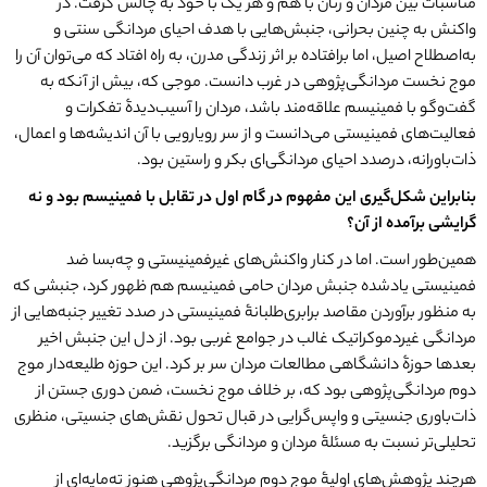
مناسبات بین مردان و زنان با هم و هر یک با خود به چالش گرفت. در
واکنش به چنین بحرانی، جنبش‌هایی با هدف احیای مردانگی سنتی و
به‌اصطلاح اصیل، اما برافتاده بر اثر زندگی مدرن، به راه افتاد که ‌می‌توان آن را
موج نخست مردانگی‌پژوهی در غرب دانست. موجی که، بیش از آنکه به
گفت‌وگو با فمینیسم علاقه‌مند باشد، مردان را آسیب‌دیدۀ تفکرات و
فعالیت‌های فمینیستی می‌دانست و از سر رویارویی با آن اندیشه‌ها و اعمال،
ذات‌باورانه، درصدد احیای مردانگی‌ای بکر و راستین بود.
بنابراین شکل
گیری این مفهوم در گام اول در تقابل با فمینیسم بود و نه
گرایشی برآمده از آن؟
همین‌طور است. اما در کنار واکنش‌های غیرفمینیستی و چه‌بسا ضد
فمینیستی یادشده جنبش مردان حامی فمینیسم هم ظهور کرد، جنبشی که
به منظور برآوردن مقاصد برابری‌طلبانۀ فمینیستی در صدد تغییر جنبه‌هایی از
مردانگی غیردموکراتیک غالب در جوامع غربی بود. از دل این جنبش اخیر
بعدها حوزۀ دانشگاهی مطالعات مردان سر بر کرد. این حوزه طلیعه‌دار موج
دوم مردانگی‌پژوهی بود که، بر خلاف موج نخست، ضمن دوری جستن از
ذات‌باوری جنسیتی و واپس‌گرایی در قبال تحول نقش‌های جنسیتی، منظری
تحلیلی‌تر نسبت به مسئلۀ مردان و مردانگی برگزید.
هرچند پژوهش‌های اولیۀ موج دوم مردانگی‌پژوهی هنوز ته‌مایه‌ای از