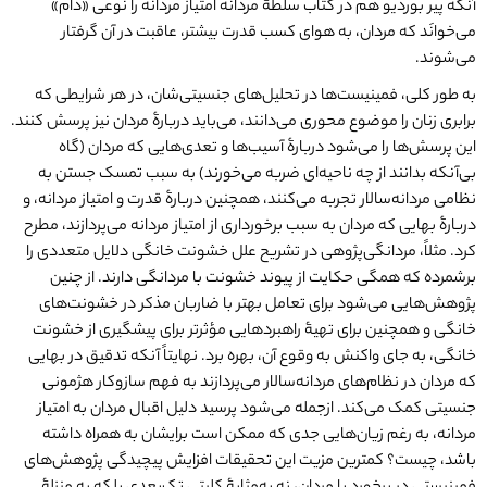
آنکه پیر بوردیو هم در کتاب سلطۀ مردانه امتیاز مردانه را نوعی «دام»
می‌خوانَد که مردان، به هوای کسب قدرت بیشتر، عاقبت در آن گرفتار
می‌شوند.
به طور کلی، فمینیست‌ها در تحلیل‌های جنسیتی‌شان، در هر شرایطی که
برابری زنان را موضوع محوری می‌دانند، می‌باید دربارۀ مردان نیز پرسش کنند.
این پرسش‌ها را می‌شود دربارۀ آسیب‌ها و تعدی‌هایی که مردان (گاه
بی‌آنکه بدانند از چه ناحیه‌ای ضربه می‌خورند) به سبب تمسک جستن به
نظامی مردانه‌سالار تجربه می‌کنند، همچنین دربارۀ قدرت و امتیاز مردانه، و
دربارۀ بهایی که مردان به سبب برخورداری از امتیاز مردانه می‌پردازند، مطرح
کرد. مثلاً، مردانگی‌پژوهی در تشریح علل خشونت خانگی دلایل متعددی را
برشمرده که همگی حکایت از پیوند خشونت با مردانگی دارند. از چنین
پژوهش‌هایی می‌شود برای تعامل بهتر با ضاربان مذکر در خشونت‌های
خانگی و همچنین برای تهیۀ راهبردهایی مؤثرتر برای پیشگیری از خشونت
خانگی، به جای واکنش به وقوع آن، بهره برد. نهایتاً آنکه تدقیق در بهایی
که مردان در نظام‌های مردانه‌سالار می‌پردازند به فهم سازوکار هژمونی
جنسیتی کمک می‌کند. از‌جمله می‌شود پرسید دلیل اقبال مردان به امتیاز
مردانه، به رغم زیان‌هایی جدی که ممکن است برایشان به همراه داشته
باشد، چیست؟ کمترین مزیت این تحقیقات افزایش پیچیدگی پژوهش‌های