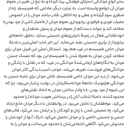
سایر انواع مردانگی استیلای فرهنگی پیدا کرده) و به تبع آن تغییر در عموم
مردان آن جوامع وابسته است. به عبارت دیگر، مادامی که فمینیسم، چه از
منظری سودگرایانه و عملی و چه اخلاقی، قادر نباشد مردان را در خصوص
مضرات فردی و فرافردی برخورداری عموم مردان از «امتیاز ناشی از مرد بودن»
متقاعد کند و نتواند دست‌کم از عموم مردان و پسران منتقدان و
خودنقادانی فعال در زمینۀ نابرابری‌های جنسیتی بسازد، تحقق جامعه‌ای
برخوردار از برابری جنسیتی بعید می‌نماید. این امر شاید اصلی‌ترین دغدغۀ
مردان حامی فمینیسم در غرب هم بود. استدلال اصلی این قبیل مردان برای
متقاعد کردن مردان به همراه شدن با فمینیسم این بود که تمسک جستن
مردان به انگاره‌های آرمانی‌شدۀ مردانگی در غرب، که در تقابل با زنانگی و
مردانگی‌های فرودست تعریف می‌‍شد، موجب آسیب‌دیدگی اکثر مردان
می‌شود. از دید این مردان حامی فمینیسم، تلاش مردان برای تشبه جستن به
مردانگی هژمونیک جامعۀ مردانه‌سالارشان در نهایت زیانبار می‌بود، چرا که
این شیوه از مرد بودن، «با وادار ساختن مردان به اتخاذ نقش‌های
محدودکننده، دامنۀ انتخاب آنان [در برساختن هویت مردانه] را محدود
می‌کرد، عواطفشان را تحلیل می‌برد، در روابطشان با دیگر مردان مانع ایجاد
می‌کرد، راه صمیمی شدن با زنان و کودکان را بر ایشان سد می‌کرد، قالب‌های
جنسی و جنسیتی خاصی را بر مردان تحمیل می‌کرد، ادراک آنها از خودشان را
مخدوش می‌کرد، آگاهی اجتماعی‌شان را محدود می‌ساخت و مردان را به