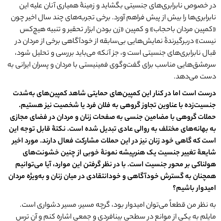
در خصوص نابرابری‌های جنسیتی بگشاید و زمینۀ همیاری آنان علیه این
نابرابری‌ها را بیش از پیش فراهم آورد. برخی تجربه‌های چند سال اخیر چون
«کمپین مردان باحجاب» و کمپین «زن بودن ابزار تحقیر و تنبیه هیچ‌کس
نیست» دربرگیرندۀ نمایش‌هایی بی‌سابقه از خودآگاهی برخی از مردان در
قبال نابرابری‌های جنسیتی است و، جز آنکه می‌باید بررسی و تحلیل شود،
سرمشق‌هایی مناسب برای گفت‌وگوی فمینیستی با مردان و پسران ایرانی به
دست می‌دهد.
درست است اما در کنار این کمپین
های حمایتی شاهد کمپین
های به
شدت
جنسیت
زده با عناو
ین تجاوز گروهی به فلان فرد یا شخصیت نیز هستیم.
حملات گروهی با مضامین جنسی به صفحات زنان و مردان در فضای مجازی
به بهانه
های مختلف به روالی عادی تبدیل شده است. نکتۀ قابل توجه این
است که گاهی خود زنان نیز در این حملات مشارکت فعال دارند. مورد اخیر
شایعۀ تغییر جنسیت یک هنرپیشه نمونۀ خوبی از چنین خشونت
های
هولناکی بر محور جنسیت است. با در نظر گرفتن این موارد، آیا می
توانیم
همچنان به گسترش خودآگاهی و خودانتقادی در میان زنان و به
ویژه مردان
امیدوار باشیم؟
به نظر من قطعاً می‌توان امیدوار بود، گرچه مسیر، مسیر دشواری است.
مایلم به یکی از موانع در سطحی بینافردی و جمعی اشاره کنم و آن ترس