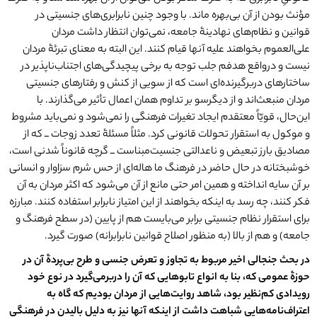
مؤنث بودن از آن بی‌بهره ماند. با وجود چنین نابرابری‌های جنسیتی‌ در
قوانین و نظام‌های نهادینۀ جامعه‌، نمی‌توان انتظار داشت مردان
علی‌العموم بخواهند علیه آنها قیام کنند. این البته به معنای تبرئۀ مردان
نیست و در‌واقع هدفم جلب توجه به برخی پیچیدگی‌های اجتناب‌ناپذیر در
ساختارهای دربرگیرنده‌ای است که از سویی از کنش و رفتارهای جنسیتی
مردان منبعث‌اند و از دیگرسو بر تداوم همان اعمال تأثیر می‌گذارند. با
این‌حال، قویّاً معتقدم ایجاد تغیرات فرهنگی را نمی‌شود و نمی‌باید مشروط
و موکول به استقرار تحولات قانونی کرد. مثلاً مسئلۀ تعدد زوجات ــ که از
مصادیق بارز تبعیض و ناعدالتی جنسیت‌مبناست ــ گرچه قانوناً شدنی‌ است،
خوشبختانه در حال حاضر در فرهنگ ما هاله‌ای از حس شرم سزاوار و انسانی
بر آن سایه انداخته و همین امر حتی مانع از آن می‌شود که اکثر مردان به آن
فکر کنند، چه رسد به اینکه بخواهند از این امتیاز نابرابر استفاده کنند. مبارزه
برای استقرار نظام جنسیتی برابر می‌بایست هم از پایین (در سطح فرهنگ و
جامعه) و هم از بالا (به منظور اصلاح قوانین نابرابرانه) صورت گیرد.
در بحث جنجالی اخیر مربوط به تجاوز و تعرض جنسی و طرح بی
پردۀ آن در
حوزۀ عمومی که، بنا به انواع تابوهایی که آن را دربرمی
گیرد در نوع خود
رویدادی کم
نظیر بود، شاهد روایت
هایی از مردان بودیم که گاه به
اعتراف
نامه
هایی شباهت داشت از اینکه آنها نیز به دلیل بالیدن در فرهنگی