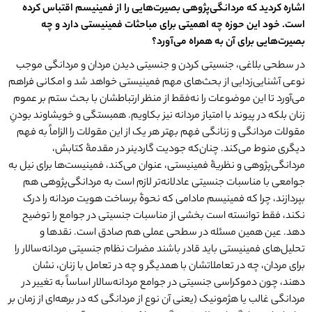
اشاره کردید که مردانگی
پژوهی بصیرت
هایی را از فمینیسم اقتباس کرده
است. خود این حوزه چه اهمیتی برای مباحثات فمینیستی دارد و چه
بصیرت
هایی برای آن به همراه می
آورد؟
در سطحی بلاغی، جنسیتی کردن و جنسیتی دیدن مردان و مردانگی موجب
نوعی آشنایی‌زدایی از بحث‌های مهم فمینیستی خواهد شد و امکانی فراهم
می‌آورد تا این موضوعات را نه‌فقط از منظر ارتباطشان با بحث ستم بر عموم
زنان بلکه در پیوند با امتیاز مردانه نیز بکاویم. همبستگی و خویشاوند بودنِ
مقولات مردانگی و زنانگی فهم بهتر هر یک از این مقولات را الزاماً به فهم
دیگری منوط می‌کند. چنان‌که جودیت گاردینر در مقدمۀ کتابش،
مردانگی‌پژوهی و نظریۀ فمینیستی، عنوان می‌کند، فمینیست‌ها برای نیل به
جوامعی با مناسبات جنسیتی عادلانه‌تر لازم است به مردانگی‌پژوهی هم
بپردازند، چرا که فمینیسم مادامی که نحوۀ برساخت هویت مردانه را درک
نکند، فقط توانسته است بخشی از مناسبات جنسیتی در جوامع را توضیح
دهد. عین همین مسئله در سطحی عملی هم صادق است. نقدها و
تحلیل‌های فمینیستی باید قادر باشند مضرات نظام جنسیتی مردانه‌سالار را
برای مردان، چه در تعاملاتشان با همدیگر و چه در تعامل با زنان، نشان
دهند، چون دموکراسی جنسیتی در جوامع مردانه‌سالار اساساً به تغییر در
مردانگی غالب یا هژمونیک (یعنی آن نوع از مردانگی که در برهه‌ای از زمان بر