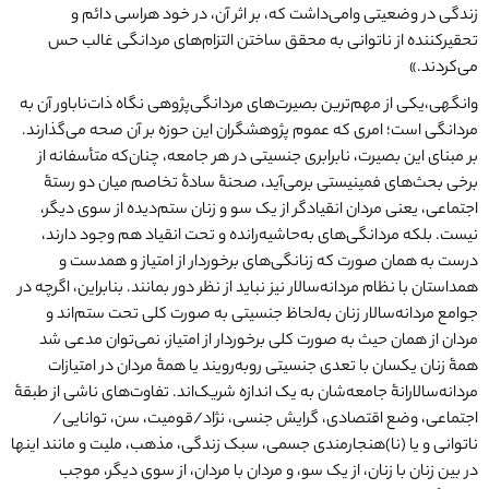
زندگی در وضعیتی وامی‌داشت که، بر اثر آن، در خود هراسی دائم و
تحقیرکننده از ناتوانی به محقق ساختن التزام‌های مردانگی غالب حس
می‌کردند.»
وانگهی،یکی از مهم‌ترین بصیرت‌های مردانگی‌پژوهی نگاه ذات‌ناباور آن به
مردانگی است؛ امری که عموم پژوهشگران این حوزه بر آن صحه می‌گذارند.
بر مبنای این بصیرت، نابرابری جنسیتی در هر جامعه، چنان‌که متأسفانه از
برخی بحث‌های فمینیستی برمی‌آید، صحنۀ سادۀ تخاصم میان دو رستۀ
اجتماعی، یعنی مردان انقیادگر از یک‌‌ سو و زنان ستم‌دیده از سوی دیگر،
نیست. بلکه مردانگی‌های به‌حاشیه‌رانده و تحت انقیاد هم وجود دارند،
درست به همان صورت که زنانگی‌های برخوردار از امتیاز و همدست و
همداستان با نظام مردانه‌سالار نیز نباید از نظر دور بمانند. بنابراین، اگرچه در
جوامع مردانه‌سالار زنان به‌لحاظ جنسیتی به صورت کلی تحت ستم‌اند و
مردان از همان حیث به صورت کلی برخوردار از امتیاز، نمی‌توان مدعی شد
همۀ زنان یکسان با تعدی جنسیتی روبه‌رویند یا همۀ مردان در امتیازات
مردانه‌سالارانۀ جامعه‌شان به یک اندازه شریک‌اند. تفاوت‌های ناشی از طبقۀ
اجتماعی، وضع اقتصادی، گرایش جنسی، نژاد/قومیت، سن، توانایی/
ناتوانی و یا (نا)هنجارمندی جسمی، سبک زندگی، مذهب، ملیت و مانند اینها
در بین زنان با زنان، از یک ‌سو، و مردان با مردان، از سوی دیگر، موجب