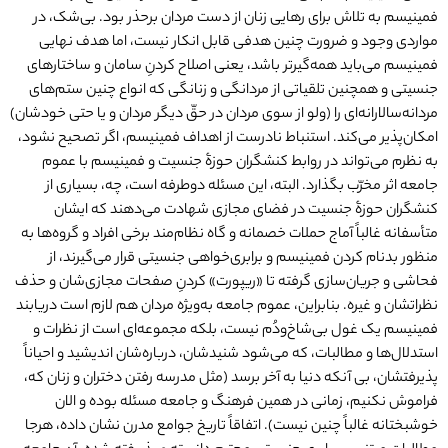
فمینیسم به تلاش برای رهایی زنان از دست مردان برحذر بود. بی‌شک، در
مواردی وجود و ضرورت چنین هدفی قابل انکار نیست، اما هدف نهایی
فمینیسم می‌باید همه‌گیرتر باشد، یعنی اصلاح‌ کردنِ سامان و ساختارهای
جنسیتی‌ و همچنین تلقیاتی از مردانگی و زنانگی که انواع چنین ستم‌های
مردانه‌سالارانه‌ای را (ولو از سوی مردان در حقّ دیگر مردان و یا حتی خودشان)
امکان‌پذیر می‌کند. استنباط نادرست از اهداف فمینیسم، اگر تصحیح نشود،
به نظرم می‌تواند در روابط کنشگران حوزۀ جنسیت و فمینیسم با عموم
جامعه اثر مخرّب بگذارد. البته، این مسئله دوطرفه است، چه، بسیاری از
کنشگران حوزۀ جنسیت در فضای مجازی شهادت می‌دهند که ایشان
متأسفانه غالباً آماج حملات خصمانه و گاه نظام‌مند برخی افراد و گروه‌ها به
منظور بدنام‌ کردن فمینیسم و برابری‌خواهی جنسیتی قرار می‌گیرند، از
فحاشی و جریان‌سازی گرفته تا «ریپورت» کردنِ صفحات مجازی‌شان و حذف
نظراتشان و غیره. بنابراین، عموم جامعه به‌ویژه مردان هم لازم است دریابند
فمینیسم یک غول بی‌شاخ‌ودُم نیست، بلکه مجموعه‌ای است از نظرات و
استدلال‌ها و مطالبات، که می‌شود شنیدشان، درباره‌شان اندیشید و احیاناً
پذیرفتشان، بی آنکه دنیا به ‌آخر برسد (مثل مدرسه رفتن دختران و زنان که،
فراموش نکنیم، زمانی در همین فرهنگ و جامعه مسئله بوده و الان
خوشبختانه غالباً چنین نیست). اتفاقاً تاریخ جوامع مدرن نشان داده، هرجا