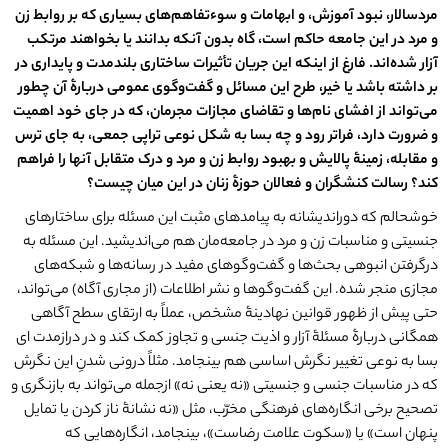
مردسالار، نبود آموزش، و ابهامات و سوءتفاهم
های بسیاری که بر روابط زن
و مرد در این جامعه حاکم است، گاه بدون آنکه بدانند یا بخواهند مرتکب
آزار شده
اند. فارغ از اینکه این جریان تأثیرات ساختاری بلندمدت و پایداری در
بر داشته باشد یا خیر، طرح این مسائل و گفت
وگوی عمومی دربارۀ آن چطور
می
تواند از افشای نام
ها و تقاضای مجازات مجرمان، که در جای خود اهمیت
و ضرورت دارد، فراتر رود و چه بسا به شکل نوعی تراپی جمعی، به جای ترس
و مقابله، زمینۀ پالایش و بهبود روابط زن و مرد و درک متقابل آنها را فراهم
کند؟ رسالت کنشگران و فعالان حوزۀ زنان در این میان چیست؟
خوشحالم که دوراندیشانه به پیامدهای مثبت این مسئله برای ساختارهای
جنسیتی و مناسبات زن و مرد در جامعه‌مان هم می‌اندیشید. این مسئله به
درگرفتن انبوهی بحث‌ها و گفت‌وگوهای مفید در رسانه‌ها و شبکه‌های
مجازی منجر شده. این گفت‌وگوها و نشر اطلاعات (از مجاری آگاه) می‌تواند،
حتی پیش از ظهور قوانین نهادینۀ مشخص، عملاً به ارتقای سطح آگاهی
همگانی دربارۀ مسئلۀ‌ آزار و اذیت جنسی و تجاوز کمک کند و در درازمدت ای‌
بسا به نوعی تغییر نگرش اساسی هم بینجامد. مثلاً درونی‌ شدنِ این نگرش
که در مناسبات جنسی و جنسیتی «نه یعنی نه» ازجمله می‌تواند به بازنگری و
تصحیح برخی انگاره‌های فرهنگی مخرّب، مثل «نه نشانۀ ناز کردن یا تمایل
پنهان است» یا «سکوت علامت رضاست»، بینجامد، انگاره‌هایی که