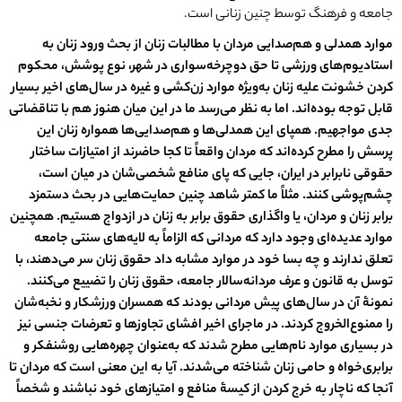
جامعه و فرهنگ توسط چنین زنانی است.
موارد همدلی و هم
صدایی مردان با مطالبات زنان از بحث ورود زنان به
استادیوم
های ورزشی تا حق دوچرخه
سواری در شهر، نوع پوشش، محکوم
کردن خشونت
علیه زنان به
ویژه موارد زن
کشی و غیره در سال
های اخیر بسیار
قابل توجه بوده
اند. اما به نظر می
رسد ما در این میان هنوز هم با تناقضاتی
جدی مواجهیم. همپای این همدلی
ها و هم
صدایی
ها همواره زنان این
پرسش را مطرح کرده
اند که مردان واقعاً تا کجا حاضرند از امتیازات ساختار
حقوقی نابرابر در ایران، جایی که پای منافع شخصی
شان در میان است،
چشم
پوشی کنند. مثلاً ما کمتر شاهد چنین حمایت
هایی در بحث دستمزد
برابر زنان و مردان، یا واگذاری حقوق برابر به زنان در ازدواج هستیم. همچنین
موارد عدیده
ای وجود دارد که مردانی که الزاماً به لایه
های سنتی جامعه
تعلق ندارند و چه بسا خود در موارد مشابه داد حقوق زنان سر می
دهند، با
توسل به قانون و عرف مردانه
سالار جامعه، حقوق زنان را تضییع می
کنند.
نمونۀ آن در سال
های پیش مردانی بودند که همسران ورزشکار و نخبه
شان
را ممنوع
الخروج کردند. در ماجرای اخیر افشای تجاوزها و تعرضات جنسی نیز
در بسیاری موارد نام
هایی مطرح شدند که به
عنوان چهره
هایی روشنفکر و
برابری
خواه و حامی زنان شناخته می
شدند. آیا به این معنی است که مردان تا
آنجا که ناچار به خرج کردن از کیسۀ منافع و امتیازهای خود نباشند و شخصاً