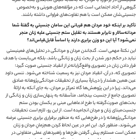
فمینیستی در برخورد با مردان، نه به‌مثابۀ کلیتی تک‌بعدی بلکه به منزلۀ
گروهی از آحاد اجتماعی، است که در مؤلفه‌های هویتی و به‌خصوص
جنسیتی‌شان ممکن است با هم تفاوت‌های فراوانی داشته باشند.
تأکید بر اینکه خود مردان هم قربانی این سامان جنسیتیِ به گفتۀ شما
مردانه
سالار و نابرابر هستند به تقلیل ستم جنسیتی علیه زنان منجر
نمی
شود؟ آیا این دو وزن برابری دارند یا اساساً قابل
قیاس
اند؟
این نکتۀ مهمی است. گنجاندن مردان و مردانگی در تحلیل‌های فمینیستی
نباید در حکم دور شدن از بحث زنان و زنانگی باشد، بلکه می‌بایست با هدف
قرار دادن زنان در تصویری واقع‌گرایانه‌تر از انقیاد جنسیتی صورت گیرد؛
تصویری که، در آن، انقیاد مردان نیز به رسمیت شناخته می‌شود. ننسی داود
عین همین هشدار را دربارۀ بسیاری از تحقیقات مردانگی‌پژوهانه صادق
می‌داند، زیرا در این پژوهش‌ها گاه تمرکز بر مردان، به‌ جای آنکه به ارائۀ
تصویری جامع از جنسیت بینجامد، متأسفانه به پنهان‌سازی زنان و زنانگی از
بحث‌های صورت‌گرفته یا طرح ادعاهایی مبنی بر یکسان بودن ستم
جنسیت‌مبنای زنان و مردان انجامیده است. از این رو، لازم است تحقیقات
مردانگی‌پژوهانه را در طرح‌هایی که به منظور برقراری برابری جنسیتی عرضه
می‌شوند، منظور کرد. این امر در عین لحاظ کردن هم‌زمانِ مردان و زنان
ممکن است مستلزم پیش گرفتن طرح‌ها و راهبردهای عملی متفاوتی در