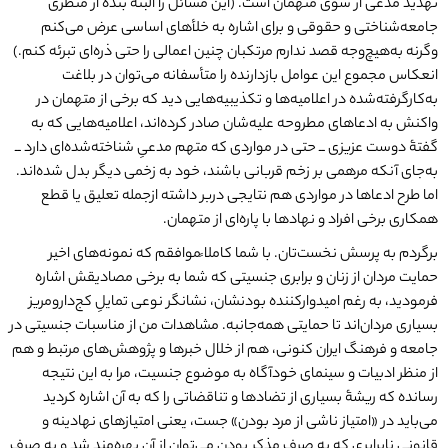
تهدید مدعی از سوی متهمان است. (این مسائل را البته بنده از منظری
جامعه‌شناختی و حقوقی و برای اشاره به خلأهای اساسی عرض می‌کنم
وگرنه به‌هیچ‌وجه قصد ندارم مرتکبان چنین اعمالی را حتی ذره‌ای تبرئه کنم.)
انعکاس مجموع این عوامل بازدارنده را متأسفانه می‌توان در بلاغت
به‌کارگرفته‌شده در اعلامیه‌ها و تکذیبیه‌هایی دید که برخی از متهمان در
واکنش به ادعاهای مطروحه علیه‌شان صادر کرده‌اند، اعلامیه‌هایی که به
گفتۀ دوست عزیزی ــ حتی در مواردی که متهم مدعیِ شناخته‌شده‌ای دارد ــ
به‌جای آنکه مرهمی بر زخم قربانی باشند، خود به زخمی دیگر بدل شده‌اند.
اما طرح ادعاها در مواردی هم نتایجی دربر داشته از‌جمله تعلیق یا قطع
همکاری برخی افراد و نهادها با پاره‌ای از متهمان.
برگردم به پرسش نخست‌تان. با شما کاملا ًموافقم که نمونه‌های اخیر
حمایت مردان از زنان و برابری جنسیتی که شما به برخی مصادیقش اشاره
فرمودید، به رغم امیدوارکننده بودنشان، نشانگر نوعی تمایلِ کج‌دار‌و‌مریز
بسیاری مردان‌اند تا حمایتی همه‌جانبه‌‌. مشاهدات من از مناسبات جنسیتی در
جامعه و فرهنگ ایران کنونی، هم از خلال خبرها و پژوهش‌های مرتبط و هم
از منظر ادبیات و سینمای خودآگاه به موضوع جنسیت، مرا به این نتیجه
رسانده که ریشۀ بسیاری از تضادها و تناقضاتی را که به آن اشاره کردید
می‌باید در «امتیاز ناشی از مرد بودن» جست، یعنی امتیازهای نهادینه و
قانونیِ نابرابری که به صرف مذکر بودن می‌توان از آن بهره‌مند شد و به صرف