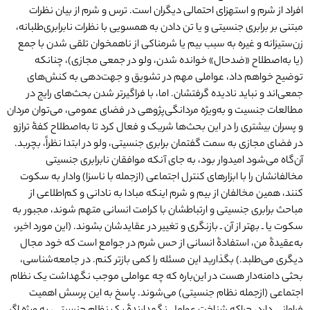
افراد از شرم و استهزای احتمالی دیگران است. ترس و شرم از بیان نظرات
مبتنی بر برابری جنسیتی و یا تن دادن به همسویی با نظرات نابرابری‌طلبانه،
زن‌ستیزانه و غیره به سبب بیم یا شرمناکی از ناهمخوان تلقی‌ شدن با جمع
(یا به‌اصطلاح «ضدحال» خوانده‌ شدن، ولو در جمعی مجازی)، چنانکه
توضیح خواهم داد، عواملی مهم در تشویق و جهت‌دهی به کنش‌های
جمعی‌اند و نباید نادیده گرفتشان. اما، با فراگیرتر شدن بحث‌های رایج در
مطالعات جنسیت و به‌ویژه مردانگی‌پژوهی در فضای عمومی، می‌توان مردان
و پسران بیشتری را در این بحث‌ها شریک و فعال کرد تا به‌اصطلاح کفۀ ترازو
در فضای مجازی به سمت گفتمان برابری جنسیتی، ولو در ابتدا نظراً، بچربد.
آن‌گاه می‌شود امیدوار بود، به جای آنکه موافقان نابرابری جنسیتی
مخالفانشان را با ابزارهای کنترل اجتماعی (از‌جمله با ناسزا) وادار به سکوت
کنند، همین مخالفان از بیم و شرم اینکه مبادا به نادانی و کم‌اطلاعی از
مباحث برابری جنسیتی و ارتباطشان با کرامت انسانی متهم شوند، مجبور به
سکوت یا ـ بهتر از آن ـ بازنگری و تغییر در عقایدشان بشوند. (این مورد اخیر،
به‌عقیدۀ من، استفادۀ انسانی از حس شرم در جوامع است که خود مجال
دیگری می‌طلبد.) بگذارید این مسئله را کمی بازتر کنم. در جامعه‌شناسی،
بحثی دامنه‌دار هست در این‌باره که چه عواملی موجب نگهداشت یک نظام
اجتماعی (از‌جمله نظام جنسیتی) می‌شوند. پاسخ به این پرسش اهمیت